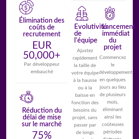
Élimination des
Evolutivité
Lancement
coûts de
de
immédiat
recrutement
l'équipe
du
EUR
projet
Ajustez
50,000+
Commencez
rapidement
Par développeur
le
la taille de
embauché
développement
votre équipe
en quelques
à la hausse
jours au lieu
ou à la
de plusieurs
baisse en
mois,
fonction des
Réduction du
éliminant
besoins du
délai de mise
ainsi les
projet, sans
sur le marché
coûteuses
passer par
périodes
de longs
75%