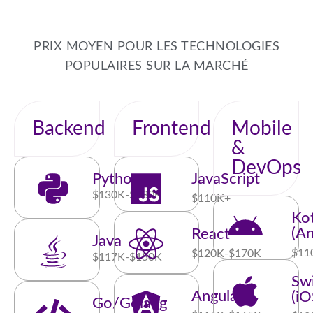
PRIX MOYEN POUR LES TECHNOLOGIES
POPULAIRES SUR LA MARCHÉ
Backend
Frontend
Mobile
&
DevOps
Python
JavaScript
$130K-$180K
$110K+
Kot
(An
React
Java
$11
$120K-$170K
$117K-$150K
Swi
Angular
(iO
Go/Golang