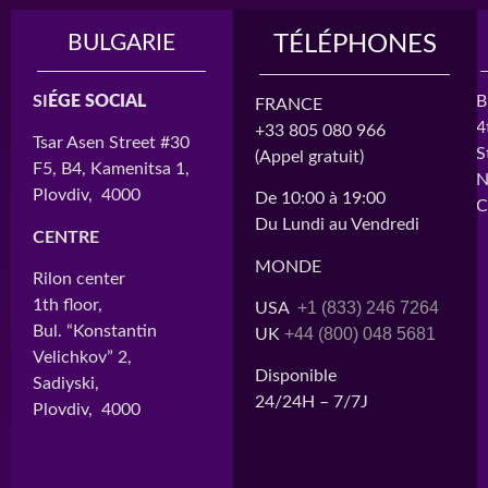
BULGARIE
MADAGASCAR
TÉLÉPHONES
SI
ÉGE SOCIAL
SI
ÉGE SOCIAL
B
FRANCE
4
+33 805 080 966
Tsar Asen Street #30
Cité BATIMAD,
S
(Appel gratuit)
F5, B4, Kamenitsa 1,
Lot H3
N
Plovdiv, 4000
Ankorondrano
De 10:00 à 19:00
C
Antananarivo, 101
Du Lundi au Vendredi
CENTRE
CENTRE 1
MONDE
Rilon center
Immeuble ARO
1th floor,
+1 (833) 246 7264
USA
2nd Floor
Bul. “Konstantin
+44 (800) 048 5681
UK
Ampefiloha
Velichkov” 2,
Antananarivo, 101
Disponible
Sadiyski,
24/24H – 7/7J
Plovdiv, 4000
CENTRE 2
Andavamamba
Antananarivo, 101