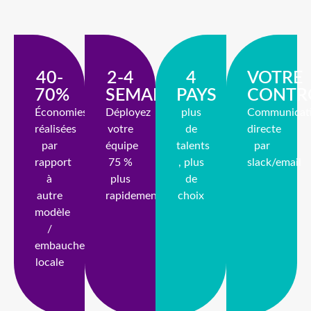
40-
2-4
4
VOTRE
70%
SEMAINES
PAYS
CONTR
Économies
Déployez
plus
Communicat
réalisées
votre
de
directe
par
équipe
talents
par
rapport
75 %
, plus
slack/email
à
plus
de
autre
rapidement
choix
modèle
/
embauche
locale