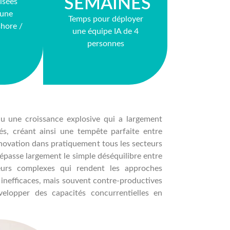
SEMAINES
isées
 une
Temps pour déployer
hore /
une équipe IA de 4
personnes
onnu une croissance explosive qui a largement
és, créant ainsi une tempête parfaite entre
novation dans pratiquement tous les secteurs
épasse largement le simple déséquilibre entre
eurs complexes qui rendent les approches
inefficaces, mais souvent contre-productives
elopper des capacités concurrentielles en