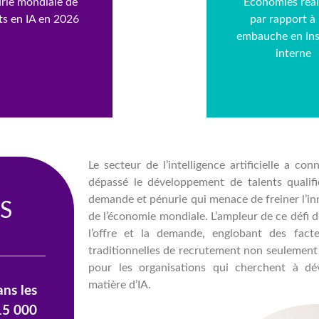
rie mondiale de
Économies réal
ts en IA en 2026
par rapport à
embauche en Ins
interne
Le secteur de l’intelligence artificielle a c
dépassé le développement de talents qualifi
demande et pénurie qui menace de freiner l’in
S
de l’économie mondiale. L’ampleur de ce défi d
l’offre et la demande, englobant des fact
traditionnelles de recrutement non seulement 
pour les organisations qui cherchent à dév
matière d’IA.
ans les
15 000