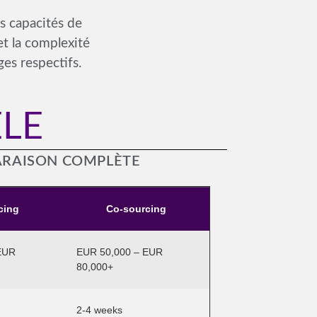
rs capacités de
et la complexité
es respectifs.
LE
PARAISON COMPLÈTE
cing
Co-sourcing
EUR
EUR 50,000 – EUR
80,000+
2-4 weeks