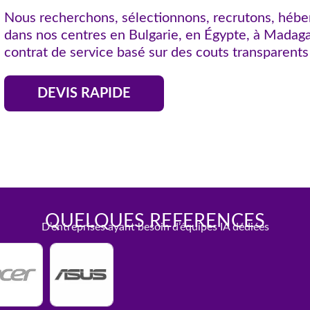
Nous recherchons, sélectionnons, recrutons, hébe
dans nos centres en Bulgarie, en Égypte, à Madaga
contrat de service basé sur des couts transparents
DEVIS RAPIDE
QUELQUES REFERENCES
D’entreprises ayant besoin d’équipes IA dédiées