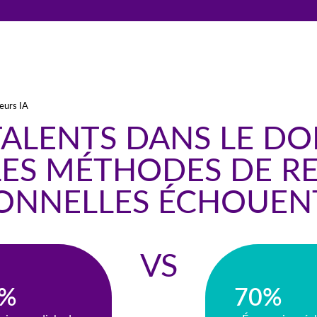
eurs IA
TALENTS DANS LE DOM
LES MÉTHODES DE R
ONNELLES ÉCHOUENT
VS
0%
70%